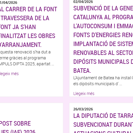
02/04/2026
1/04/2026
SUBVENCIÓ DE LA GENE
AL CARRER DE LA FONT
CATALUNYA AL PROGRA
I TRAVESSERA DE LA
L'AUTOCONSUM I EMMA
FONT JA S'HAN
FONTS D'ENERGIES REN
FINALITZAT LES OBRES
IMPLANTACIÓ DE SISTE
D'ARRANJAMENT.
RENOVABLES AL SECTOR
questa renovació s'ha dut a
erme gràcies al programa
DIPÓSITS MUNICIPALS 
MPULS DIPTA 2025, apartat ...
BATEA.
legeix més
L'Ajuntament de Batea ha instal·
els dipòsits municipals d' ...
Llegeix més
26/03/2026
LA DIPUTACIÓ DE TAR
MPOST SOBRE
SUBVENCIONAT DURANT
ES (IAE) 2026,