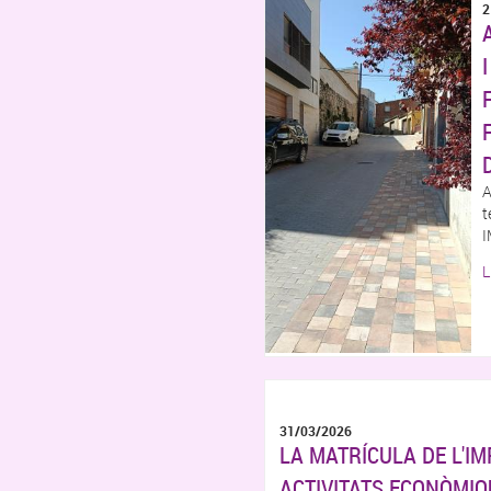
2
A
t
I
L
31/03/2026
LA MATRÍCULA DE L'I
ACTIVITATS ECONÒMIQU