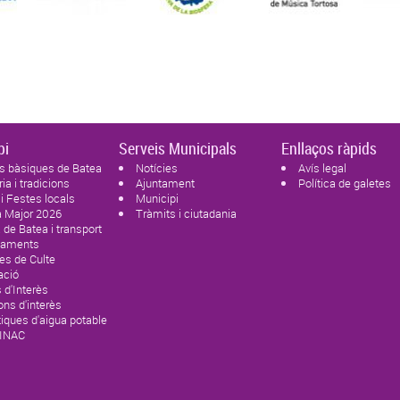
pi
Serveis Municipals
Enllaços ràpids
s bàsiques de Batea
Notícies
Avís legal
ria i tradicions
Ajuntament
Política de galetes
 i Festes locals
Municipi
a Major 2026
Tràmits i ciutadania
de Batea i transport
paments
es de Culte
ació
 d'Interès
ons d'interès
tiques d'aigua potable
SINAC