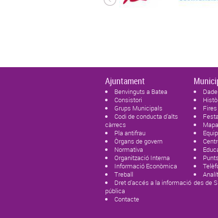
Ajuntament
Munici
Benvinguts a Batea
Dade
Consistori
Histò
Grups Municipals
Fires
Codi de conducta d'alts
Fest
càrrecs
Mapa 
Pla antifrau
Equi
Òrgans de govern
Centr
Normativa
Educ
Organització Interna
Punts
Informació Econòmica
Telèf
Treball
Analí
Dret d'accés a la informació
des de 
pública
Contacte