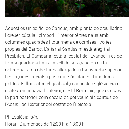
Aquest és un edifici de Carreus, amb planta de creu llatina
i creuer, cúpula i cimbori. L'interior té tres naus amb
columnes quadrades i tota mena de cornises i voltes
pròpies del Barroc. L'altar al Santíssim està afegit al
Presbiteri. El Campanar està al costat de l'Evangeli i es de
forma quadrada fins al nivell de la façana on es fa
octogonal amb obertures allargades i balustrada superior.
Les façanes laterals i posterior són planes d'obertures
petites. El lloc sobre el qual s'alça aquesta església era el
mateix on hi havia l'anterior, d'estil Romànic, que ocupava
la part posterior, com encara es pot veure als carreus de
l'Absis i de l'exterior del costat de l'Epístola.
Pl. Església, s/n.
Horari:
Diumenges de 12:00 h a 13:00 h