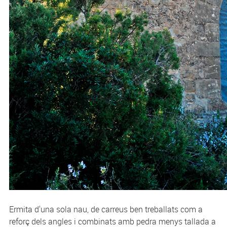
Ermita d'una sola nau, de carreus ben treballats com a
reforç dels angles i combinats amb pedra menys tallada a