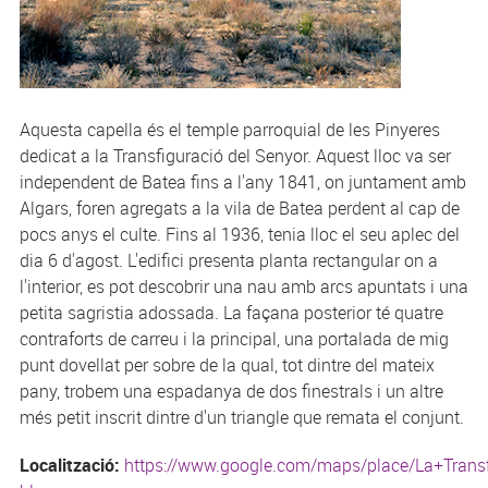
Aquesta capella és el temple parroquial de les Pinyeres
dedicat a la Transfiguració del Senyor. Aquest lloc va ser
independent de Batea fins a l'any 1841, on juntament amb
Algars, foren agregats a la vila de Batea perdent al cap de
pocs anys el culte. Fins al 1936, tenia lloc el seu aplec del
dia 6 d'agost. L'edifici presenta planta rectangular on a
l'interior, es pot descobrir una nau amb arcs apuntats i una
petita sagristia adossada. La façana posterior té quatre
contraforts de carreu i la principal, una portalada de mig
punt dovellat per sobre de la qual, tot dintre del mateix
pany, trobem una espadanya de dos finestrals i un altre
més petit inscrit dintre d'un triangle que remata el conjunt.
Localització:
https://www.google.com/maps/place/La+Tran