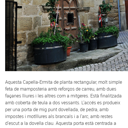
Aquesta Capella-Ermita de planta rectangular, molt simple
feta de mamposteria amb reforços de carreu, amb dues
façanes lliures i les altres com a mitgeres. Està finalitzada
amb coberta de teula a dos vessants. L'accés es produeix
per una porta de mig punt dovellada, de pedra, amb
impostes i motlllures als brancals i a l'arc, amb restes
d'escut a la dovella clau. Aquesta porta està centrada a