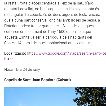
la resta. Porta d'accés centrada a l'eix de la nau, d'arc
apuntat i dovellat, no hi té cap finestra i la seva planta és
rectangular. La coberta és de dues aigües de teula, encara
que alguna part conserva l'original amb lloses de pedra, a
l'ínterior podem trobar quatre arcs. S'al·ludeix a aquest
edifici en un testament de l'any 1500 on sembla que
aquesta Ermita va ser la parròquia dels habitants del
Castell d'Algars i del nucli poblacional annex a aquest.
Localització:
https://www.google.com/maps/search/sant+jo
hl=ca
Horari:
Dia 24 de juny
Capella de Sant Joan Baptiste (Calvari)