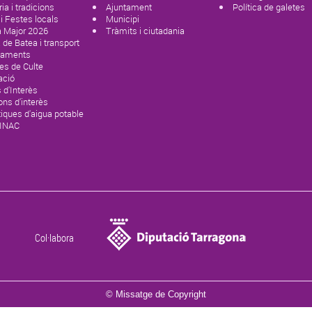
ria i tradicions
Ajuntament
Política de galetes
 i Festes locals
Municipi
a Major 2026
Tràmits i ciutadania
de Batea i transport
paments
es de Culte
ació
 d'Interès
ons d'interès
tiques d'aigua potable
SINAC
Col·labora
© Missatge de Copyright