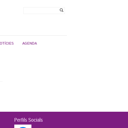
Formulari de
Cerca
cerca
OTÍCIES
AGENDA
Perfils Socials