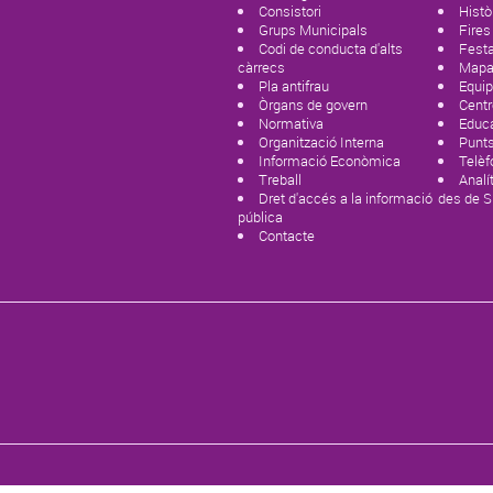
Consistori
Histò
Grups Municipals
Fires
Codi de conducta d'alts
Fest
càrrecs
Mapa 
Pla antifrau
Equi
Òrgans de govern
Centr
Normativa
Educ
Organització Interna
Punts
Informació Econòmica
Telèf
Treball
Analí
Dret d'accés a la informació
des de 
pública
Contacte