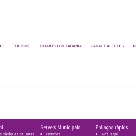
PI
TURISME
TRÀMITS I CIUTADANIA
CANAL D'ALERTES
N
pi
Serveis Municipals
Enllaços ràpids
s bàsiques de Batea
Notícies
Avís legal