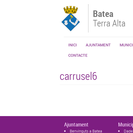
Vés al contingut
Batea
Terra Alta
INICI
AJUNTAMENT
MUNICI
CONTACTE
carrusel6
Ajuntament
Munici
Benvinguts a Batea
Dade