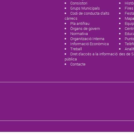
Consistori
Histò
Grups Municipals
Fires
Codi de conducta d'alts
Fest
càrrecs
Mapa 
Pla antifrau
Equi
Òrgans de govern
Centr
Normativa
Educ
Organització Interna
Punts
Informació Econòmica
Telèf
Treball
Analí
Dret d'accés a la informació
des de 
pública
Contacte