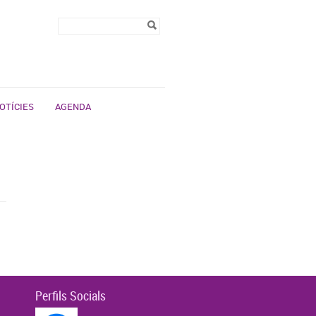
Formulari de
Cerca
cerca
OTÍCIES
AGENDA
Perfils Socials