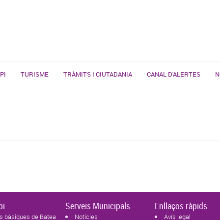
PI
TURISME
TRÀMITS I CIUTADANIA
CANAL D'ALERTES
N
pi
Serveis Municipals
Enllaços ràpids
s bàsiques de Batea
Notícies
Avís legal