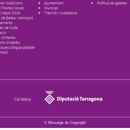
ria i tradicions
Ajuntament
Política de galetes
 i Festes locals
Municipi
a Major 2026
Tràmits i ciutadania
de Batea i transport
paments
es de Culte
ació
 d'Interès
ons d'interès
tiques d'aigua potable
SINAC
Col·labora
© Missatge de Copyright