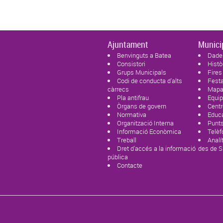
Ajuntament
Munici
Benvinguts a Batea
Dade
Consistori
Histò
Grups Municipals
Fires
Codi de conducta d'alts
Fest
càrrecs
Mapa 
Pla antifrau
Equi
Òrgans de govern
Centr
Normativa
Educ
Organització Interna
Punts
Informació Econòmica
Telèf
Treball
Analí
Dret d'accés a la informació
des de 
pública
Contacte