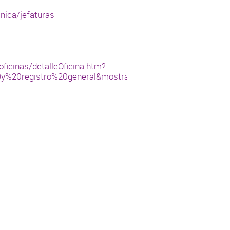
nica/jefaturas-
ficinas/detalleOficina.htm?
20y%20registro%20general&mostrarMapa=N&numPaginaActu