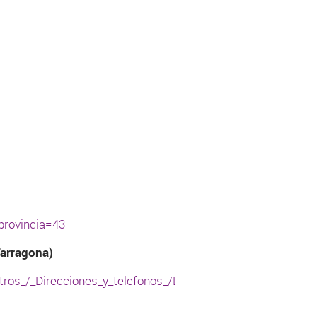
provincia=43
Tarragona)
otros_/_Direcciones_y_telefonos_/Delegaciones_y_Administ