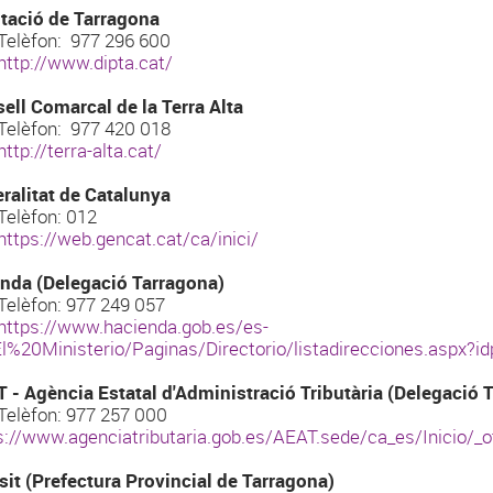
tació de Tarragona
èfon: 977 296 600
http://www.dipta.cat/
ell Comarcal de la Terra Alta
èfon: 977 420 018
http://terra-alta.cat/
ralitat de Catalunya
èfon: 012
https://web.gencat.cat/ca/inici/
nda (Delegació Tarragona)
èfon: 977 249 057
https://www.hacienda.gob.es/es-
l%20Ministerio/Paginas/Directorio/listadirecciones.aspx?id
 - Agència Estatal d'Administració Tributària (Delegació 
èfon: 977 257 000
s://www.agenciatributaria.gob.es/AEAT.sede/ca_es/Inicio/_
sit (Prefectura Provincial de Tarragona)