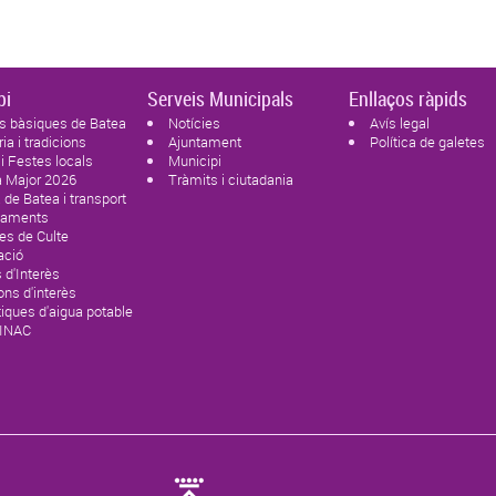
pi
Serveis Municipals
Enllaços ràpids
s bàsiques de Batea
Notícies
Avís legal
ria i tradicions
Ajuntament
Política de galetes
 i Festes locals
Municipi
a Major 2026
Tràmits i ciutadania
de Batea i transport
paments
es de Culte
ació
 d'Interès
ons d'interès
tiques d'aigua potable
SINAC