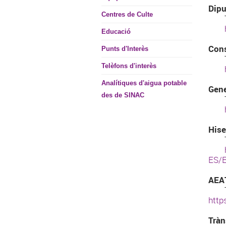
Dipu
Centres de Culte
Tel
Educació
Cons
Punts d'Interès
Tel
Telèfons d'interès
Analítiques d'aigua potable
Gene
des de SINAC
Tel
Hise
Tel
ES/E
AEAT
Tel
http
Tràn