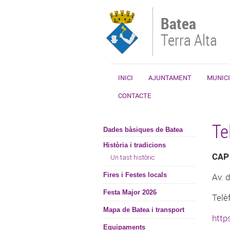
Vés al contingut
Batea
Terra Alta
INICI
AJUNTAMENT
MUNICI
CONTACTE
Te
Dades bàsiques de Batea
Història i tradicions
CAP
Un tast històric
Fires i Festes locals
Av. d
Festa Major 2026
Telè
Mapa de Batea i transport
http
Equipaments