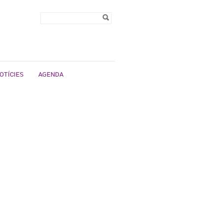
Formulari de
Cerca
cerca
OTÍCIES
AGENDA