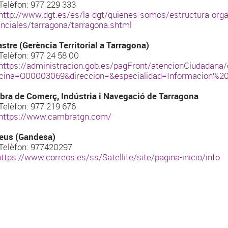
èfon: 977 229 333
http://www.dgt.es/es/la-dgt/quienes-somos/estructura-orga
inciales/tarragona/tarragona.shtml
stre (Gerència Territorial a Tarragona)
èfon: 977 24 58 00
https://administracion.gob.es/pagFront/atencionCiudadana/o
icina=O00003069&direccion=&especialidad=Informacion%
ra de Comerç, Indústria i Navegació de Tarragona
èfon: 977 219 676
https://www.cambratgn.com/
eus (Gandesa)
èfon: 977420297
https://www.correos.es/ss/Satellite/site/pagina-inicio/info