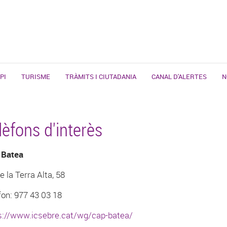
PI
TURISME
TRÀMITS I CIUTADANIA
CANAL D'ALERTES
N
lèfons d'interès
 Batea
e la Terra Alta, 58
fon: 977 43 03 18
s://www.icsebre.cat/wg/cap-batea/