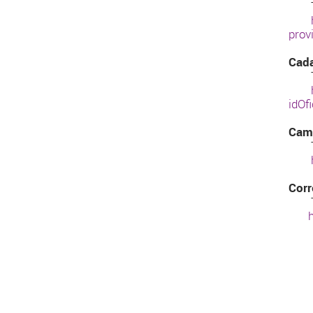
Tel
prov
Cada
Tel
idOf
Camb
Tel
Corr
Tel